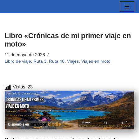
Saltar
al
contenido
Libro «Crónicas de mi primer viaje en
moto»
11 de mayo de 2026
Libro de viaje
,
Ruta 3
,
Ruta 40
,
Viajes
,
Viajes en moto
Vistas:
23