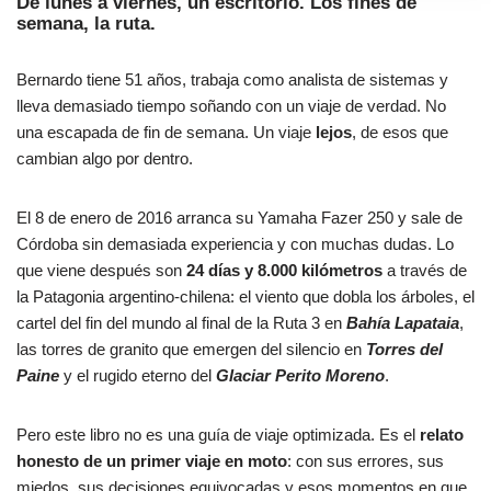
De lunes a viernes, un escritorio. Los fines de
semana, la ruta.
Bernardo tiene 51 años, trabaja como analista de sistemas y
lleva demasiado tiempo soñando con un viaje de verdad. No
una escapada de fin de semana. Un viaje
lejos
, de esos que
cambian algo por dentro.
El 8 de enero de 2016 arranca su Yamaha Fazer 250 y sale de
Córdoba sin demasiada experiencia y con muchas dudas. Lo
que viene después son
24 días y 8.000 kilómetros
a través de
la Patagonia argentino-chilena: el viento que dobla los árboles, el
cartel del fin del mundo al final de la Ruta 3 en
Bahía Lapataia
,
las torres de granito que emergen del silencio en
Torres del
Paine
y el rugido eterno del
Glaciar Perito Moreno
.
Pero este libro no es una guía de viaje optimizada. Es el
relato
honesto de un primer viaje en moto
: con sus errores, sus
miedos, sus decisiones equivocadas y esos momentos en que