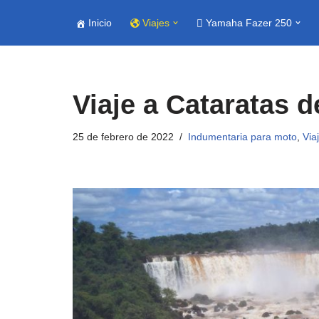
Inicio
Viajes
Yamaha Fazer 250
Saltar
al
contenido
Viaje a Cataratas 
25 de febrero de 2022
Indumentaria para moto
,
Via