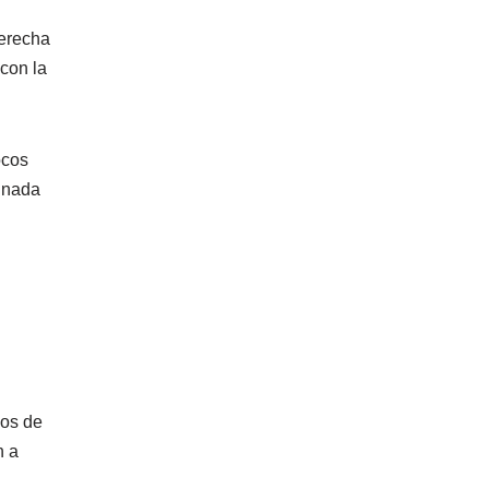
derecha
 con la
ocos
: nada
los de
n a