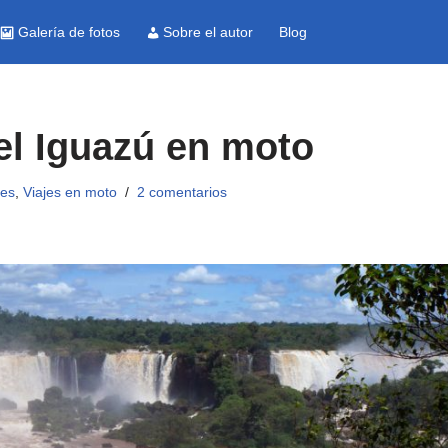
Galería de fotos
Sobre el autor
Blog
del Iguazú en moto
jes
,
Viajes en moto
2 comentarios