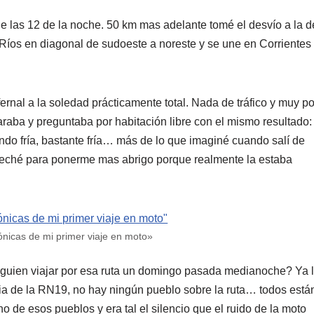
de las 12 de la noche. 50 km mas adelante tomé el desvío a la 
 Ríos en diagonal de sudoeste a noreste y se une en Corrientes
ernal a la soledad prácticamente total. Nada de tráfico y muy p
paraba y preguntaba por habitación libre con el mismo resultado
ndo fría, bastante fría… más de lo que imaginé cuando salí de
eché para ponerme mas abrigo porque realmente la estaba
ónicas de mi primer viaje en moto»
lguien viajar por esa ruta un domingo pasada medianoche? Ya 
cia de la RN19, no hay ningún pueblo sobre la ruta… todos está
o de esos pueblos y era tal el silencio que el ruido de la moto