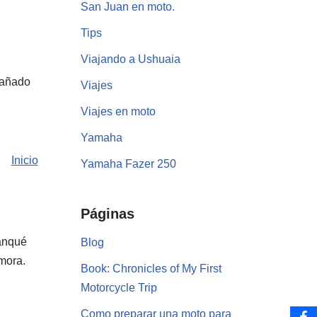
San Juan en moto.
Tips
Viajando a Ushuaia
dañado
Viajes
Viajes en moto
Yamaha
Inicio
Yamaha Fazer 250
Páginas
ranqué
Blog
emora.
Book: Chronicles of My First
Motorcycle Trip
Como preparar una moto para