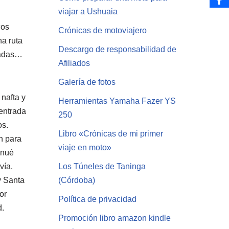
viajar a Ushuaia
cos
Crónicas de motoviajero
na ruta
Descargo de responsabilidad de
omadas…
Afiliados
Galería de fotos
 nafta y
Herramientas Yamaha Fazer YS
entrada
250
os.
Libro «Crónicas de mi primer
n para
viaje en moto»
inué
vía.
Los Túneles de Taninga
y Santa
(Córdoba)
or
Política de privacidad
d.
Promoción libro amazon kindle