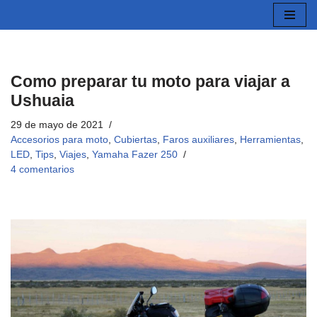
Saltar
al
contenido
Como preparar tu moto para viajar a
Ushuaia
29 de mayo de 2021
Accesorios para moto
,
Cubiertas
,
Faros auxiliares
,
Herramientas
,
LED
,
Tips
,
Viajes
,
Yamaha Fazer 250
4 comentarios